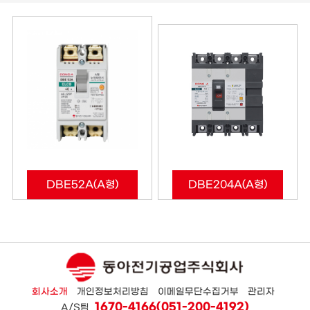
DBE52A(A형)
DBE204A(A형)
회사소개
개인정보처리방침
이메일무단수집거부
관리자
1670-4166(051-200-4192)
A/S팀