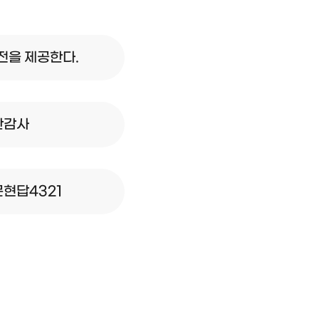
언
전을 제공한다.
찬감사
문현답4321