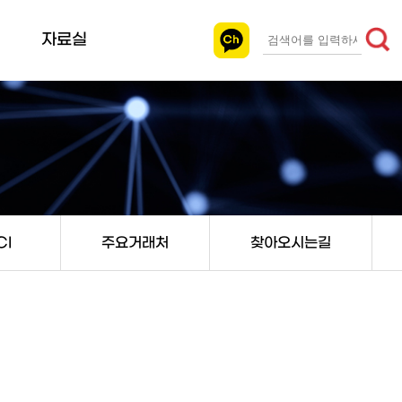
자료실
카탈로그
인증서
도면
사양승인원
홍보영상
CI
주요거래처
찾아오시는길