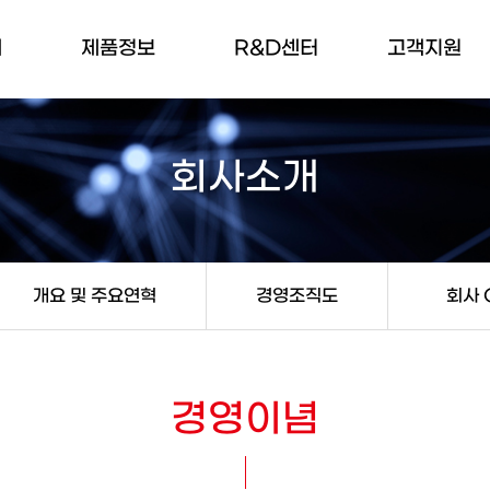
개
제품정보
R&D센터
고객지원
말
전력기기
연구소 소개
공지사항
회사소개
품질보증
고객문의
주요연혁
제품안내
도
부서별연락처
개요 및 주요연혁
경영조직도
회사 
처
는길
경영이념