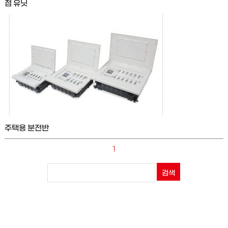
점 유닛
주택용 분전반
1
검색