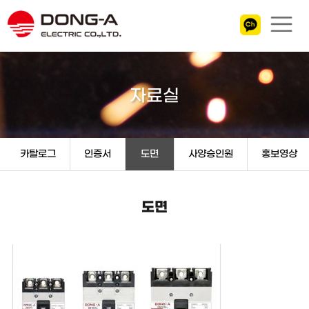
자료실
카탈로그
인증서
도면
사양승인원
홍보영상
도면