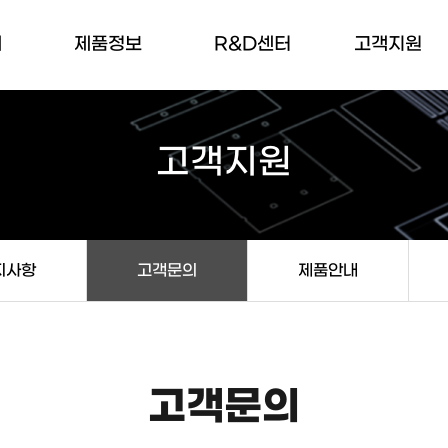
개
제품정보
R&D센터
고객지원
말
전력기기
연구소 소개
공지사항
고객지원
품질보증
고객문의
주요연혁
제품안내
도
부서별연락처
지사항
고객문의
제품안내
처
는길
고객문의