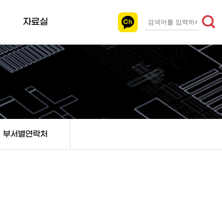
자료실
카탈로그
인증서
도면
사양승인원
홍보영상
부서별연락처