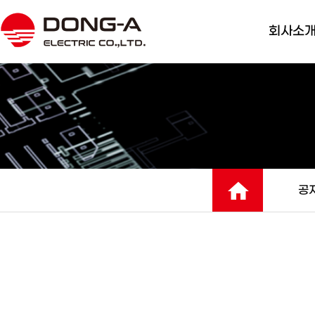
회사소
대표 인사
경영방침
개요 및 
경영조직
회사 CI
공
주요거래
찾아오시