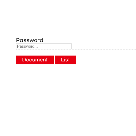
Password
Document
List